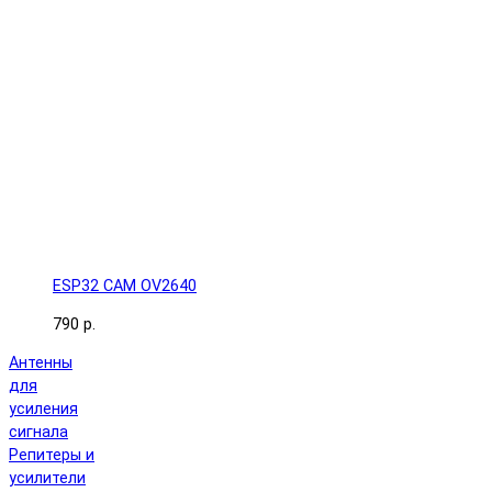
ESP32 CAM OV2640
790 р.
Антенны
для
усиления
сигнала
Репитеры и
усилители