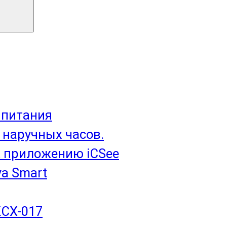
 питания
 наручных часов.
 приложению iCSee
a Smart
KCX-017