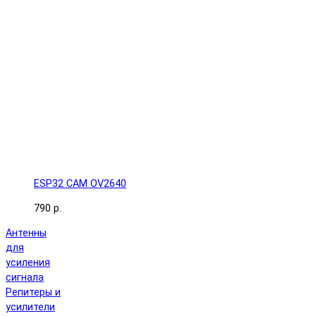
ESP32 CAM OV2640
790 р.
Антенны
для
усиления
сигнала
Репитеры и
усилители