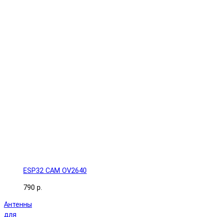
ESP32 CAM OV2640
790 р.
Антенны
для