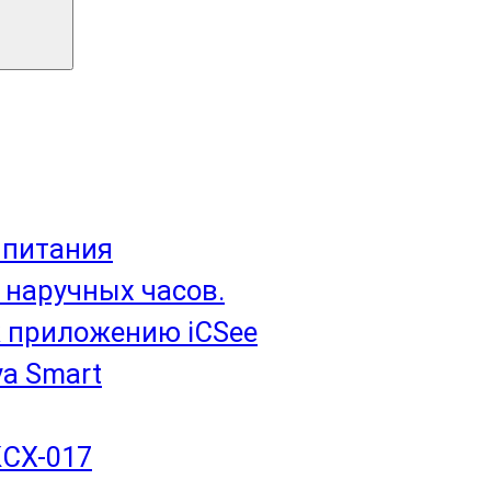
 питания
 наручных часов.
 приложению iCSee
a Smart
KCX-017