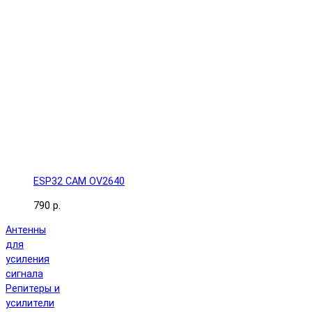
ESP32 CAM OV2640
790 р.
Антенны
для
усиления
сигнала
Репитеры и
усилители